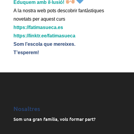
Eduquem amb il·lusió!
A la nostra web pots descobrir fantàstiques
novetats per aquest curs
https://fatimasueca.es
https://linktr.ee/fatimasueca
Som l’escola que mereixes.
T’esperem!
Nosaltres
Som una gran família, vols formar part?