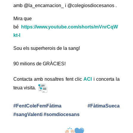
amb
@la_encarnacion_
i
@colegiosdiocesanos
.
Mira que
bé
https://www.youtube.com/shorts/mVnrCqW
kt-I
Sou els superherois de la sang!
90 milions de GRÀCIES!
Contacta amb nosaltres fent clic
ACI
i concerta la
teua visita.
#FentColeFemFàtima
#
FàtimaSueca
#sangValenti
#somdiocesans