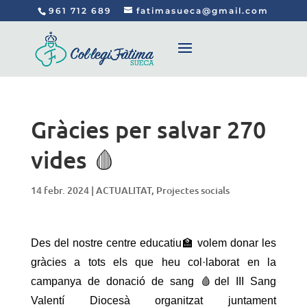
961 712 689
fatimasueca@gmail.com
Gràcies per salvar 270
vides 🩸
14 febr. 2024
|
ACTUALITAT
,
Projectes socials
Des del nostre centre educatiu🏫 volem donar les
gràcies a tots els que heu col·laborat en la
campanya de donació de sang 🩸del III Sang
Valentí Diocesà organitzat juntament