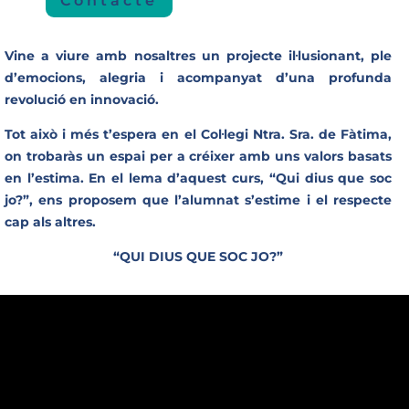
Contacte
Vine a viure amb nosaltres un projecte il·lusionant, ple
d’emocions, alegria i acompanyat d’una profunda
revolució en innovació.
Tot això i més t’espera en el Col·legi Ntra. Sra. de Fàtima,
on trobaràs un espa
i per a créixer amb uns valors basats
en l’estima. En el lema d’aquest curs, “Qui dius que soc
jo?”, ens proposem que l’alumnat s’estime i el respecte
cap als altres.
“QUI DIUS QUE SOC JO?”