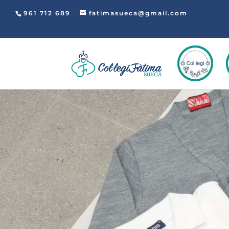
961 712 689
fatimasueca@gmail.com