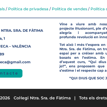
als
/
Política de privadesa
/
Política de vendes
/
Política
Vine a viure amb nosa
projecte il·lusionant, ple d
 NTRA. SRA. DE FÀTIMA
alegria i acompanya
profunda revolució en inno
, 1
Tot això i més t’espera en e
UECA – VALÈNCIA
Ntra. Sra. de Fàtima, on t
espa
i per a créixer amb u
689
basats en l’estima. En
ueca@gmail.com
d’aquest curs, “Qui diu
jo?”, ens proposem que 
s’estime i el respecte cap al
ntacte
“QUI DIUS QUE SOC 
2026 Col·legi Ntra. Sra. de Fàtima | Tots els drets