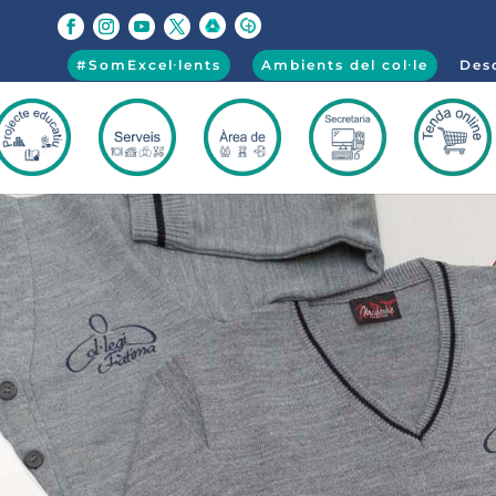
#SomExcel·lents
Ambients del col·le
Desc