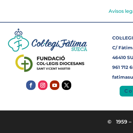
Avisos leg
COL·LEGI
C/ Fàtima
46410 S
961 712 
fatimas
Co
© 1959 – 