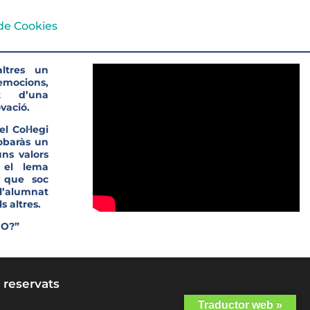
 de Cookies
ltres un
’emocions,
t d’una
vació.
l Col·legi
robaràs un
ns valors
 el lema
s que soc
l’alumnat
s altres.
JO?”
 reservats
Traductor web »