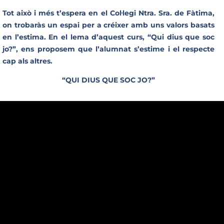
Tot això i més t’espera en el Col·legi Ntra. Sra. de Fàtima,
on trobaràs un espa
i per a créixer amb uns valors basats
en l’estima. En el lema d’aquest curs, “Qui dius que soc
jo?”, ens proposem que l’alumnat s’estime i el respecte
cap als altres.
“QUI DIUS QUE SOC JO?”