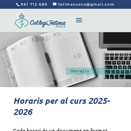
961 712 689
fatimasueca@gmail.com
Horaris per al curs 2025-
2026
Cada horari és un document en format