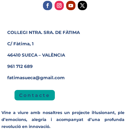
COL·LEGI NTRA. SRA. DE FÀTIMA
C/ Fàtima, 1
46410 SUECA – VALÈNCIA
961 712 689
fatimasueca@gmail.com
Contacte
Vine a viure amb nosaltres un projecte il·lusionant, ple
d’emocions, alegria i acompanyat d’una profunda
revolució en innovació.