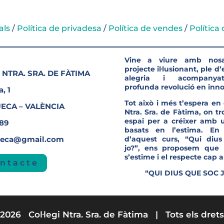
als
/
Política de privadesa
/
Política de vendes
/
Política
Vine a viure amb nosa
projecte il·lusionant, ple d
 NTRA. SRA. DE FÀTIMA
alegria i acompanya
profunda revolució en inno
, 1
Tot això i més t’espera en e
UECA – VALÈNCIA
Ntra. Sra. de Fàtima, on t
espa
i per a créixer amb u
689
basats en l’estima. En
ueca@gmail.com
d’aquest curs, “Qui diu
jo?”, ens proposem que 
s’estime i el respecte cap al
ntacte
“QUI DIUS QUE SOC 
2026 Col·legi Ntra. Sra. de Fàtima | Tots els drets