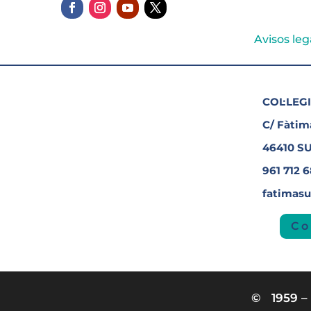
Avisos leg
COL·LEGI
C/ Fàtima
46410 S
961 712 
fatimas
Co
© 1959 – 