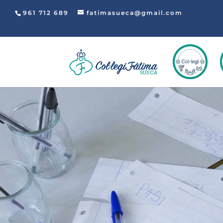
961 712 689
fatimasueca@gmail.com