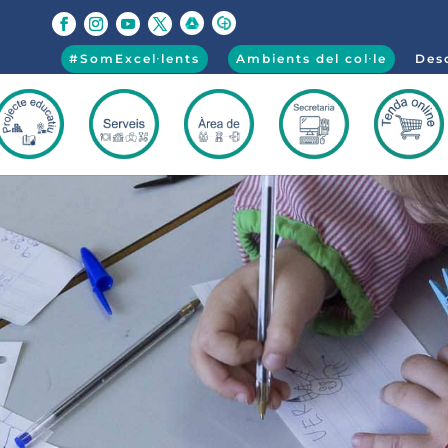
#SomExcel·lents
Ambients del col·le
Desc