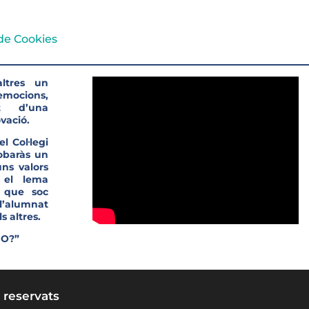
 de Cookies
ltres un
’emocions,
t d’una
vació.
l Col·legi
robaràs un
ns valors
 el lema
s que soc
l’alumnat
s altres.
JO?”
 reservats