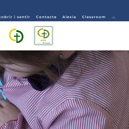
obrir i sentir
Contacte
Alexia
Classroom
.:.