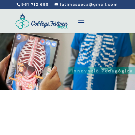
961 712 689
fatimasueca@gmail.com