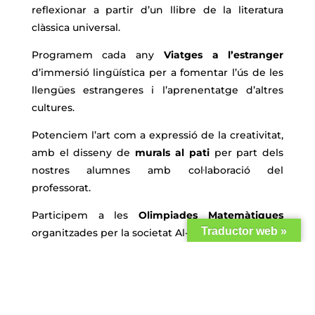
reflexionar a partir d’un llibre de la literatura
clàssica universal.
Programem cada any
Viatges a l’estranger
d’immersió lingüística per a fomentar l’ús de les
llengües estrangeres i l’aprenentatge d’altres
cultures.
Potenciem l’art com a expressió de la creativitat,
amb el disseny de
murals al pati
per part dels
nostres alumnes amb col·laboració del
professorat.
Participem a les
Olimpiades Matemàtiques
Traductor web »
organitzades per la societat Al-Khwarizmi.
I contribuïm a
“Millorar Sueca”
amb projectes de
vida saludable elaborats per els nostres alumnes
en l’àmbit de l’educació física.