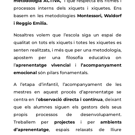
metodologia ACTIVA,
i que respecta els ritmes i
processos interns dels xiquets i xiquetes. Ens
basem en les metodologies
Montessori, Waldorf
i Reggio
Emilia.
Nosaltres volem que l’escola siga un espai de
qualitat on tots els xiquets i totes les xiquetes es
senten realitzats, i més que per una metodologia,
apostem per una filosofia educativa on
l’
aprenentatge vivencial
i
l’acompanyament
emocional
són pilars fonamentals.
A l’etapa d’infantil, l’acompanyament de les
mestres en aquest procés d’aprenentatge se
centra en l’
observació directa i contínua
, deixant
que els alumnes siguen els gestors dels seus
propis processos de desenvolupament.
Treballem per
projectes
i per
ambients
d’aprenentatge
, espais relaxats de lliure