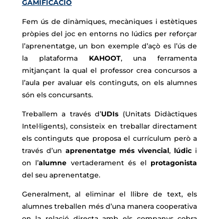
GAMIFICACIÓ
Fem ús de dinàmiques, mecàniques i estètiques
pròpies del joc en entorns no lúdics per reforçar
l’aprenentatge, un bon exemple d’açò es l’ús de
la plataforma
KAHOOT
, una ferramenta
mitjançant la qual el professor crea concursos a
l’aula per avaluar els continguts, on els alumnes
són els concursants.
Treballem a través d’
UDIs
(Unitats Didàctiques
Intel·ligents), consisteix en treballar directament
els continguts que proposa el currículum però a
través d’un
aprenentatge més vivencial
,
lúdic
i
on l’
alumne
vertaderament és el
protagonista
del seu aprenentatge.
Generalment, al eliminar el llibre de text, els
alumnes treballen més d’una manera cooperativa
on la relació directa amb els companys cobra