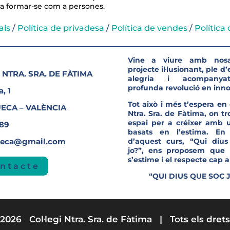
i a formar-se com a persones.
als
/
Política de privadesa
/
Política de vendes
/
Política
Vine a viure amb nosa
projecte il·lusionant, ple d
 NTRA. SRA. DE FÀTIMA
alegria i acompanya
profunda revolució en inno
, 1
Tot això i més t’espera en e
UECA – VALÈNCIA
Ntra. Sra. de Fàtima, on t
espa
i per a créixer amb u
689
basats en l’estima. En
ueca@gmail.com
d’aquest curs, “Qui diu
jo?”, ens proposem que 
s’estime i el respecte cap al
ntacte
“QUI DIUS QUE SOC 
2026 Col·legi Ntra. Sra. de Fàtima | Tots els drets