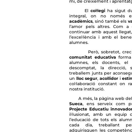
mi, de creixement i aprentat
El
col·legi
ha sigut du
integral, on no només e
acadèmics
, sinó també els
va
l’amor pels altres. Com a 
continuar amb aquest llega
l’excel·lència i amb el ben
alumnes.
Però, sobretot, crec fe
comunitat educativa
forma
alumnes, els docents, el 
descomptat, la direcció,
treballem junts per aconseg
un
lloc segur
,
acollidor
i
esti
col·laboració constant on r
nostra institució.
A més, la pàgina web de
Sueca
, ens serveix com p
Projecte Educatiu innovado
il·lusionat, amb un equip 
l’educació de tots els alumn
cada dia, treballant p
adquirisquen les competènci