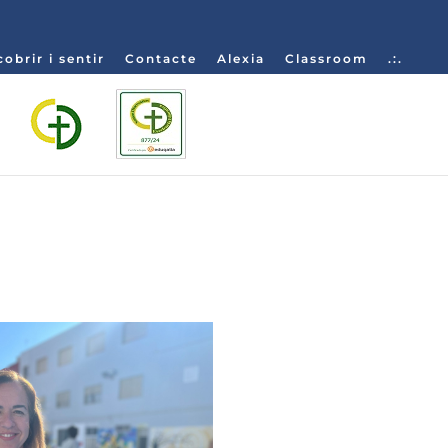
obrir i sentir
Contacte
Alexia
Classroom
.:.