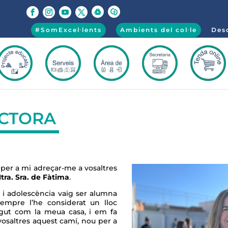
#SomExcel·lents
Ambients del col·le
Desc
ECTORA
per a mi adreçar-me a vosaltres
Ntra. Sra. de Fàtima
.
 adolescència vaig ser alumna
 sempre l’he considerat un lloc
igut com la meua casa, i em fa
vosaltres aquest camí, nou per a