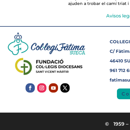
ajuden a trobar el camí triat 
Avisos leg
COL·LEGI
C/ Fàtima
46410 S
961 712 
fatimas
Co
© 1959 – 