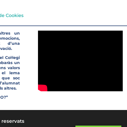
 de Cookies
ltres un
’emocions,
t d’una
vació.
l Col·legi
robaràs un
ns valors
 el lema
s que soc
l’alumnat
s altres.
JO?”
 reservats