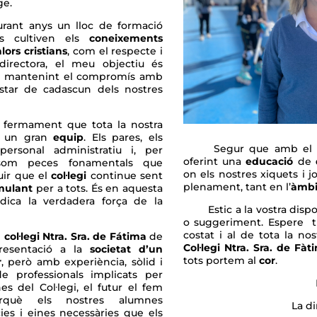
ge.
rant anys un lloc de formació
s cultiven els
coneixements
lors cristians
, com el respecte i
directora, el meu objectiu és
t, mantenint el compromís amb
estar de cadascun dels nostres
rmament que tota la nostra
 un gran
equip
. Els pares, els
Segur que amb el sup
personal administratiu i, per
oferint una
educació
de
 som peces fonamentals que
on els nostres xiquets i
uir que el
col·legi
continue sent
plenament, tant en l’
àmbi
mulant
per a tots. És en aquesta
adica la verdadera força de la
Estic a la vostra dispos
o suggeriment. Espere tre
costat i al de tota la no
l
col·legi Ntra. Sra. de Fátima
de
Col·legi Ntra. Sra. de Fàt
resentació a la
societat d’un
tots portem al
cor
.
r
, però amb experiència, sòlid i
de professionals implicats per
es del Col·legi, el futur el fem
erquè els nostres alumnes
La di
es i eines necessàries que els