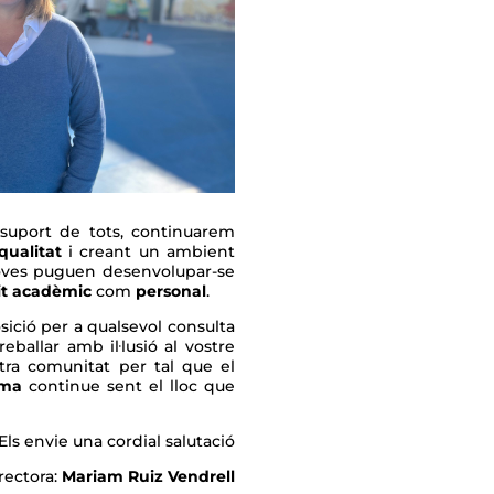
ort de tots, continuarem
qualitat
i creant un ambient
 joves puguen desenvolupar-se
t acadèmic
com
personal
.
ició per a qualsevol consulta
ballar amb il·lusió al vostre
stra comunitat per tal que el
ima
continue sent el lloc que
Els envie una cordial salutació
rectora:
Mariam Ruiz Vendrell