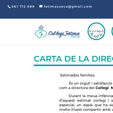
961 712 689
fatimasueca@gmail.com
CARTA DE LA DIR
Estimades famílies,
És un orgull i satisfacció 
com a directora del
Col·legi 
Durant la meua infància i
d’aquest estimat col·legi i
especial, un espai que ha s
molta il·lusió compartir amb 