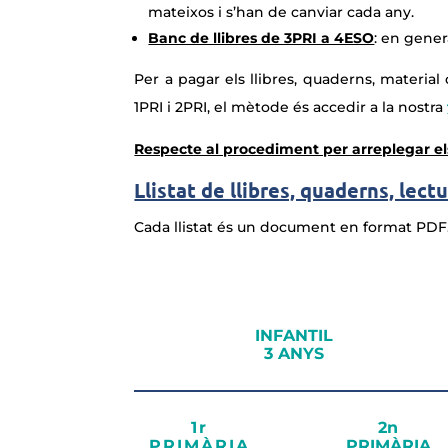
mateixos i s’han de canviar cada any.
Banc de llibres de 3PRI a 4ESO
: en gener
Per a pagar els llibres, quaderns, material
1PRI i 2PRI, el mètode és accedir a la nostra
Respecte al procediment per arreplegar els 
Llistat de llibres, quaderns, lect
Cada llistat és un document en format PDF. F
INFANTIL
3 ANYS
1r
2n
PRIMÀRIA
PRIMÀRIA