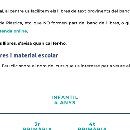
al, al centre us facilitem els llibres de text provinents del banc 
 de Plàstica, etc. que NO formen part del banc de llibres, o 
tenda online
.
llibres, s’avisa quan cal fer-ho.
ures i material escolar
eu clic sobre el nom del curs que us interesse per a veure el l
INFANTIL
4 ANYS
3r
4t
PRIMÀRIA
PRIMÀRIA