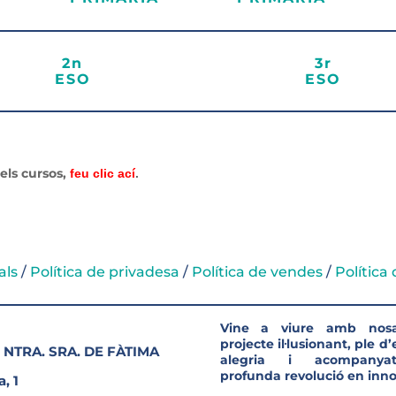
2n
3r
ESO
ESO
 els cursos,
feu clic ací
.
als
/
Política de privadesa
/
Política de vendes
/
Política
Vine a viure amb nosa
projecte il·lusionant, ple d
 NTRA. SRA. DE FÀTIMA
alegria i acompanya
profunda revolució en inno
, 1