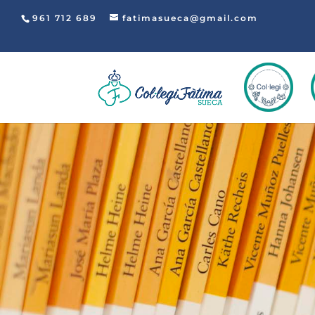
961 712 689
fatimasueca@gmail.com