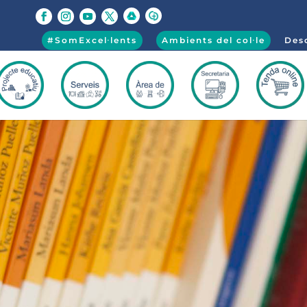
#SomExcel·lents
Ambients del col·le
Desc