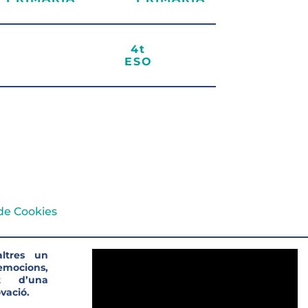
4t
ESO
 de Cookies
ltres un
’emocions,
t d’una
vació.