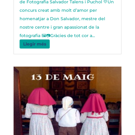
de Fotografia Salvador Talens i Puchol 💛Un
concurs creat amb molt d’amor per
homenatjar a Don Salvador, mestre del
nostre centre i gran apassionat de la
fotografia 🖼️📷Gràcies de tot cor a...
Llegir més