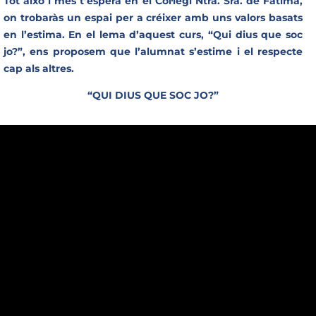
Tot això i més t’espera en el Col·legi Ntra. Sra. de Fàtima,
on trobaràs un espa
i per a créixer amb uns valors basats
en l’estima. En el lema d’aquest curs, “Qui dius que soc
jo?”, ens proposem que l’alumnat s’estime i el respecte
cap als altres.
“QUI DIUS QUE SOC JO?”