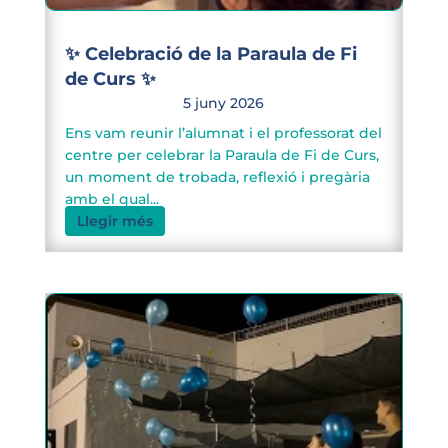
✨ Celebració de la Paraula de Fi
de Curs ✨
5 juny 2026
Ens vam reunir l’alumnat i el professorat del
centre per celebrar la Paraula de Fi de Curs,
un moment de trobada, reflexió i pregària
amb el qual...
Llegir més