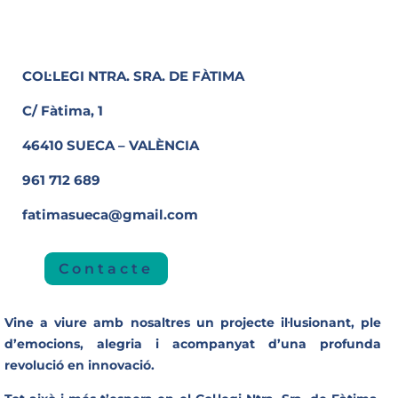
COL·LEGI NTRA. SRA. DE FÀTIMA
C/ Fàtima, 1
46410 SUECA – VALÈNCIA
961 712 689
fatimasueca@gmail.com
Contacte
Vine a viure amb nosaltres un projecte il·lusionant, ple
d’emocions, alegria i acompanyat d’una profunda
revolució en innovació.