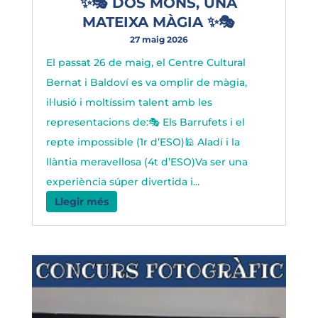
✨🎭 DOS MONS, UNA
MATEIXA MÀGIA ✨🎭
27 maig 2026
El passat 26 de maig, el Centre Cultural
Bernat i Baldoví es va omplir de màgia,
il·lusió i moltíssim talent amb les
representacions de:🎭 Els Barrufets i el
repte impossible (1r d’ESO)🕌 Aladí i la
llàntia meravellosa (4t d’ESO)Va ser una
experiència súper divertida i...
Llegir més