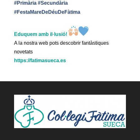
#Primària #Secundària
#FestaMareDeDéuDeFàtima
Eduquem amb il·lusió!
A la nostra web pots descobrir fantàstiques
novetats
https://fatimasueca.es